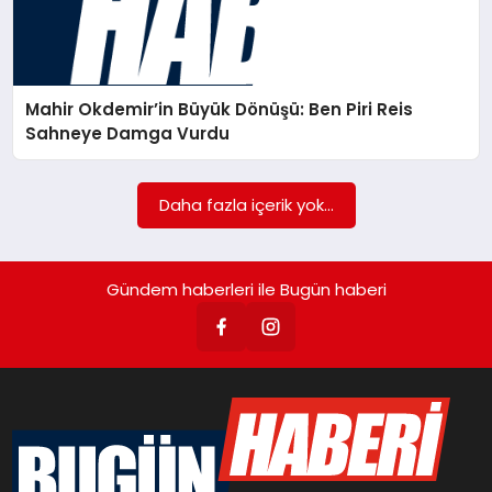
YEREL HABERLER
Mahir Okdemir’in Büyük Dönüşü: Ben Piri Reis
YAŞAM
Sahneye Damga Vurdu
EKONOMİ
Daha fazla içerik yok...
SAĞLIK
Gündem haberleri ile Bugün haberi
SPOR