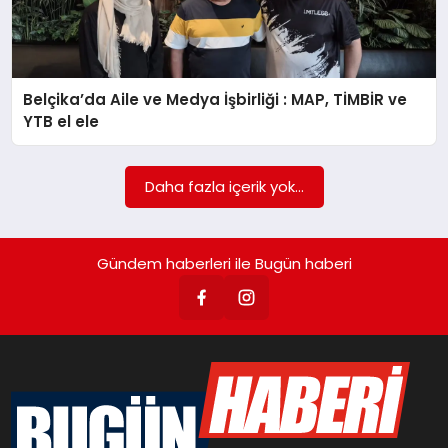
YEREL HABERLER
Belçika’da Aile ve Medya İşbirliği : MAP, TİMBİR ve
YAŞAM
YTB el ele
EKONOMİ
Daha fazla içerik yok...
SAĞLIK
Gündem haberleri ile Bugün haberi
SPOR